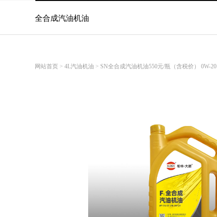
热门搜索：
全合成汽油机油
柴
油机油
网站首页
>
4L汽油机油
>
SN全合成汽油机油550元/瓶（含税价） 0W-20