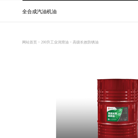
热门搜索：
全合成汽油机油
柴
油机油
网站首页
>
200升工业润滑油
>
高级长效防锈油