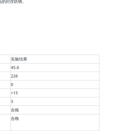
品的封存防锈。
实验结果
45.6
226
0
>15
3
合格
合格